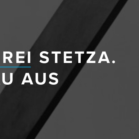
REI
STETZA.
U AUS